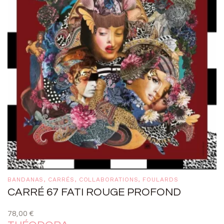
BANDANAS
,
CARRÉS
,
COLLABORATIONS
,
FOULARDS
CARRÉ 67 FATI ROUGE PROFOND
78,00
€