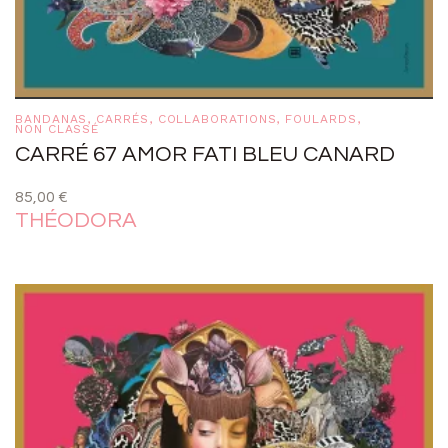
BANDANAS
,
CARRÉS
,
COLLABORATIONS
,
FOULARDS
,
NON CLASSÉ
CARRÉ 67 AMOR FATI BLEU CANARD
85,00
€
THÉODORA