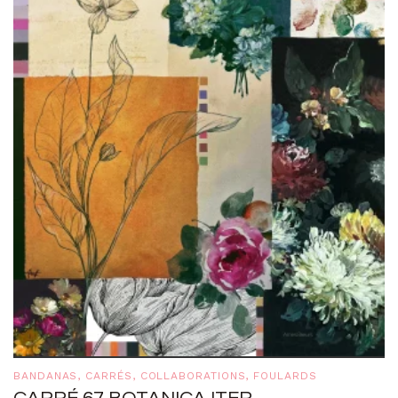
BANDANAS
,
CARRÉS
,
COLLABORATIONS
,
FOULARDS