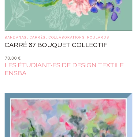
BANDANAS
,
CARRÉS
,
COLLABORATIONS
,
FOULARDS
CARRÉ 67 BOUQUET COLLECTIF
78,00
€
LES ÉTUDIANT·ES DE DESIGN TEXTILE
ENSBA