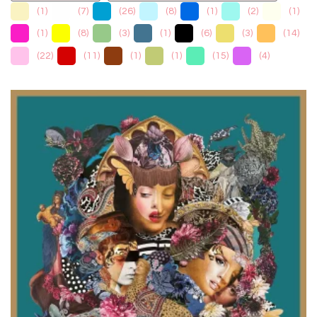
(
1
)
(
7
)
(
26
)
(
8
)
(
1
)
(
2
)
(
1
)
(
1
)
(
8
)
(
3
)
(
1
)
(
6
)
(
3
)
(
14
)
(
22
)
(
11
)
(
1
)
(
1
)
(
15
)
(
4
)