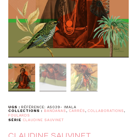
UGS :
RÉFÉRENCE: AS039- IMALA
COLLECTIONS :
BANDANAS
,
CARRÉS
,
COLLABORATIONS
,
FOULARDS
SÉRIE
CLAUDINE SAUVINET
CLAUDINE SAUVINET