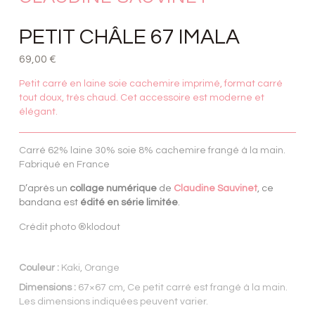
PETIT CHÂLE 67 IMALA
69,00
€
Petit carré en laine soie cachemire imprimé, format carré
tout doux, très chaud. Cet accessoire est moderne et
élégant.
Carré 62% laine 30% soie 8% cachemire frangé à la main.
Fabriqué en France
D’après un
collage numérique
de
Claudine Sauvinet
, ce
bandana est
édité en série limitée
.
Crédit photo ®klodout
Couleur :
Kaki, Orange
Dimensions :
67×67 cm, Ce petit carré est frangé à la main.
Les dimensions indiquées peuvent varier.