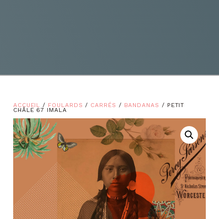
ACCUEIL
/
FOULARDS
/
CARRÉS
/
BANDANAS
/ PETIT
CHÂLE 67 IMALA