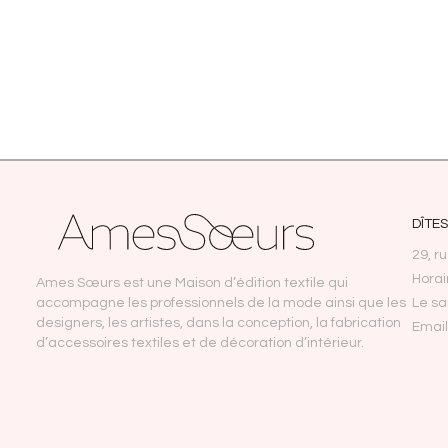
AJOUTER AU PANIER
DÎTE
29, r
Horai
Ames Sœurs est une Maison d’édition textile qui
accompagne les professionnels de la mode ainsi que les
Le s
designers, les artistes, dans la conception, la fabrication
Emai
d’accessoires textiles et de décoration d’intérieur.