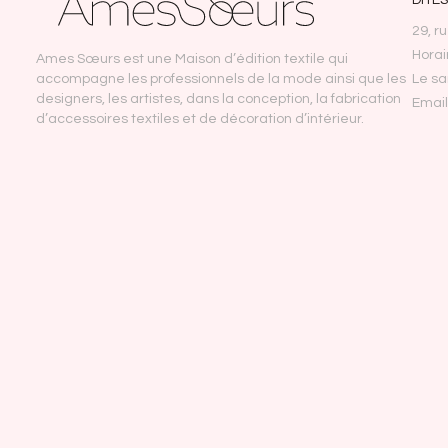
DÎTE
29, r
Horai
Ames Sœurs est une Maison d’édition textile qui
accompagne les professionnels de la mode ainsi que les
Le s
designers, les artistes, dans la conception, la fabrication
Emai
d’accessoires textiles et de décoration d’intérieur.