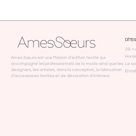
DÎTE
29, r
Horai
Ames Sœurs est une Maison d’édition textile qui
accompagne les professionnels de la mode ainsi que les
Le s
designers, les artistes, dans la conception, la fabrication
Emai
d’accessoires textiles et de décoration d’intérieur.