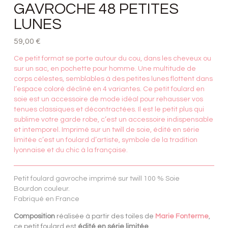
GAVROCHE 48 PETITES
LUNES
59,00
€
Ce petit format se porte autour du cou, dans les cheveux ou
sur un sac, en pochette pour homme. Une multitude de
corps célestes, semblables à des petites lunes flottent dans
l’espace coloré décliné en 4 variantes. Ce petit foulard en
soie est un accessoire de mode idéal pour rehausser vos
tenues classiques et décontractées. Il est le petit plus qui
sublime votre garde robe, c’est un accessoire indispensable
et intemporel. Imprimé sur un twill de soie, édité en série
limitée c’est un foulard d’artiste, symbole de la tradition
lyonnaise et du chic à la française.
Petit foulard gavroche imprimé sur twill 100 % Soie
Bourdon couleur.
Fabriqué en France
Composition
réalisée à partir des toiles de
Marie Fonterme
,
ce petit foulard est
édité en série limitée
.