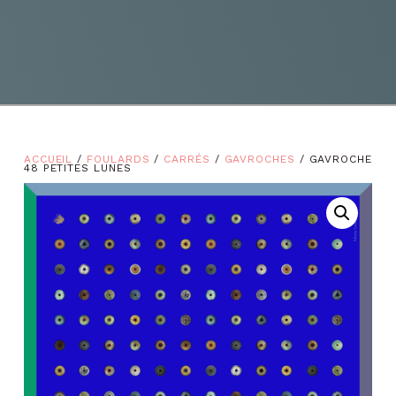
ACCUEIL
/
FOULARDS
/
CARRÉS
/
GAVROCHES
/ GAVROCHE
48 PETITES LUNES