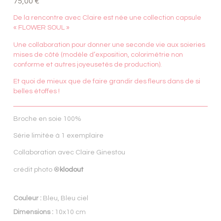
75,00
€
De la rencontre avec Claire est née une collection capsule
« FLOWER SOUL »
Une collaboration pour donner une seconde vie aux soieries
mises de côté (modèle d’exposition, colorimétrie non
conforme et autres joyeusetés de production).
Et quoi de mieux que de faire grandir des fleurs dans de si
belles étoffes !
Broche en soie 100%
Série limitée à 1 exemplaire
Collaboration avec Claire Ginestou
crédit photo
®
klodout
Couleur :
Bleu, Bleu ciel
Dimensions :
10x10 cm